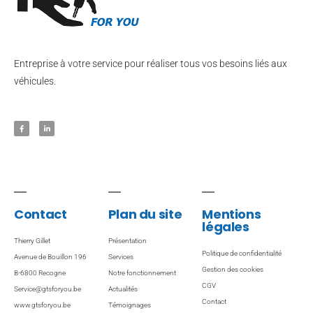
Entreprise à votre service pour réaliser tous vos besoins liés aux
véhicules.
Contact
Plan du site
Mentions
légales
Thierry Gillet
Présentation
Politique de confidentialité
Avenue de Bouillon 196
Services
Gestion des cookies
B-6800 Recogne
Notre fonctionnement
CGV
Service@gtsforyou.be
Actualités
Contact
www.gtsforyou.be
Témoignages