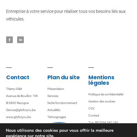
Entreprise à votre service pour réaliser tous vos besoins liés aux
véhicules.
Contact
Plan du site
Mentions
légales
Thierry Gillet
Présentation
Politique de confidentialité
Avenue de Bouillon 196
Services
Gestion des cookies
B-6800 Recogne
Notre fonctionnement
CGV
Service@gtsforyou.be
Actualités
Contact
www.gtsforyou.be
Témoignages
Tva : BE0694 380 240
Ventes / Locations
Nous utilisons des cookies pour vous offrir la meilleure
expérience sur notre site.