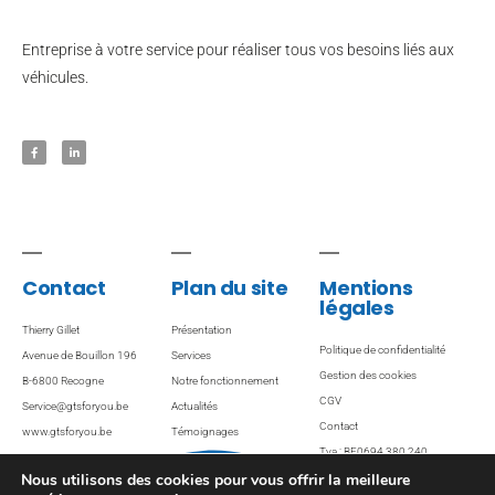
Entreprise à votre service pour réaliser tous vos besoins liés aux
véhicules.
Contact
Plan du site
Mentions
légales
Thierry Gillet
Présentation
Politique de confidentialité
Avenue de Bouillon 196
Services
Gestion des cookies
B-6800 Recogne
Notre fonctionnement
CGV
Service@gtsforyou.be
Actualités
Contact
www.gtsforyou.be
Témoignages
Tva : BE0694 380 240
Ventes / Locations
Nous utilisons des cookies pour vous offrir la meilleure