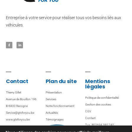
Entreprise à votre service pour réaliser tous vos besoins liés aux
véhicules.
Contact
Plan du site
Mentions
légales
Thierry Gillet
Présentation
Politique de confidentialité
Avenue de Bouillon 196
Services
Gestion des cookies
B-6800 Recogne
Notre fonctionnement
CGV
Service@gtsforyou.be
Actualités
Contact
www.gtsforyou.be
Témoignages
Tva : BE0694 380 240
Ventes / Locations