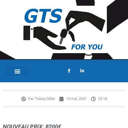
Renault Megane Grandtour 1.2 TCE
Par
Thierry Gillet
10 mai, 2021
23:18
NOUVEAU PRIX: 8200€